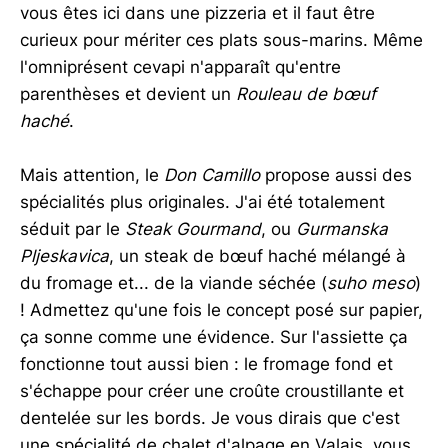
vous êtes ici dans une pizzeria et il faut être
curieux pour mériter ces plats sous-marins. Même
l'omniprésent cevapi n'apparaît qu'entre
parenthèses et devient un
Rouleau de bœuf
haché
.
Mais attention, le
Don Camillo
propose aussi des
spécialités plus originales. J'ai été totalement
séduit par le
Steak Gourmand
, ou
Gurmanska
Pljeskavica
, un steak de bœuf haché mélangé à
du fromage et... de la viande séchée (
suho meso
)
! Admettez qu'une fois le concept posé sur papier,
ça sonne comme une évidence. Sur l'assiette ça
fonctionne tout aussi bien : le fromage fond et
s'échappe pour créer une croûte croustillante et
dentelée sur les bords. Je vous dirais que c'est
une spécialité de chalet d'alpage en Valais, vous