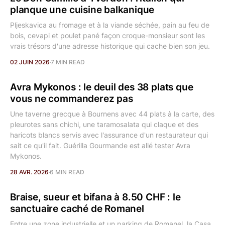
planque une cuisine balkanique
Pljeskavica au fromage et à la viande séchée, pain au feu de
bois, cevapi et poulet pané façon croque-monsieur sont les
vrais trésors d'une adresse historique qui cache bien son jeu.
02 JUIN 2026
7 MIN READ
Avra Mykonos : le deuil des 38 plats que
vous ne commanderez pas
Une taverne grecque à Bournens avec 44 plats à la carte, des
pleurotes sans chichi, une taramosalata qui claque et des
haricots blancs servis avec l'assurance d'un restaurateur qui
sait ce qu'il fait. Guérilla Gourmande est allé tester Avra
Mykonos.
28 AVR. 2026
6 MIN READ
Braise, sueur et bifana à 8.50 CHF : le
sanctuaire caché de Romanel
Entre une zone industrielle et un parking de Romanel, la Casa