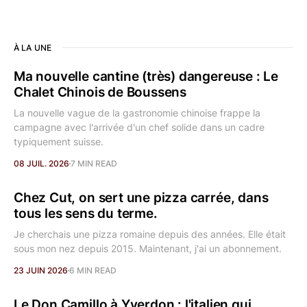
À LA UNE
Ma nouvelle cantine (très) dangereuse : Le
Chalet Chinois de Boussens
La nouvelle vague de la gastronomie chinoise frappe la
campagne avec l'arrivée d'un chef solide dans un cadre
typiquement suisse.
08 JUIL. 2026
7 MIN READ
Chez Cut, on sert une pizza carrée, dans
tous les sens du terme.
Je cherchais une pizza romaine depuis des années. Elle était
sous mon nez depuis 2015. Maintenant, j'ai un abonnement.
23 JUIN 2026
6 MIN READ
Le Don Camillo à Yverdon : l'italien qui